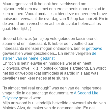
Maar ergens vind ik het ook heel verfrissend om
bijvoorbeeld een man met een erecte penis door de stad te
zien rennen. Vooral omdat ik achter deze meneer een brave
huisvader verwacht die overdag van 9-5 op kantoor zit. En in
de avond uren verscholen achter de avatar helemaal los
gaat. Heerlijk! ;-)
Second Life was (en is) op vele gebieden fascinerend,
spannend en interessant. Ik heb er een veelheid aan
interessante mensen mogen ontmoeten, ben er
getrouwd
geweest en weer gescheiden... En niet te vergeten
de
sterren van de hemel gedanst
!
En toch is het nieuwtje er inmiddels wel af en heeft
Dionysos, ofwel ik, zijn ontdekkingsreis afgerond. En wordt
het tijd dit weblog (dat inmiddels al aardig in slaap was
gevallen) een keer netjes af te sluiten
"Is almost real real enough" was een van de intrigerende
vragen die in de prachtige documentaire
A Second Life
Odyssey
gesteld werd.
Mijn antwoord is uiteindelijk hetzelfde antwoord als dat van
Molotov Alva, de maker van de documentaire. En dat