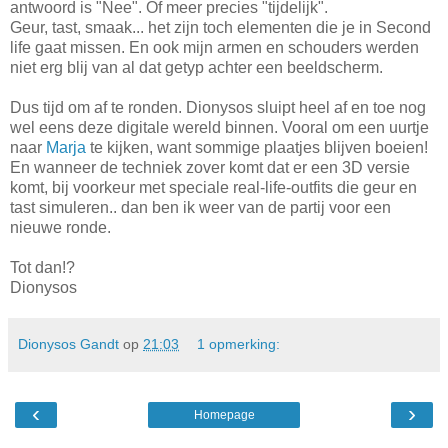
antwoord is "Nee". Of meer precies "tijdelijk".
Geur, tast, smaak... het zijn toch elementen die je in Second
life gaat missen. En ook mijn armen en schouders werden
niet erg blij van al dat getyp achter een beeldscherm.
Dus tijd om af te ronden. Dionysos sluipt heel af en toe nog
wel eens deze digitale wereld binnen. Vooral om een uurtje
naar
Marja
te kijken, want sommige plaatjes blijven boeien!
En wanneer de techniek zover komt dat er een 3D versie
komt, bij voorkeur met speciale real-life-outfits die geur en
tast simuleren.. dan ben ik weer van de partij voor een
nieuwe ronde.
Tot dan!?
Dionysos
Dionysos Gandt
op
21:03
1 opmerking:
‹
›
Homepage